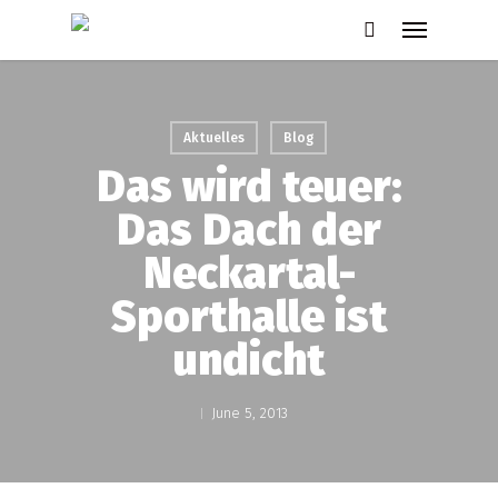
Skip
Menu
to
search
main
content
Aktuelles
Blog
Das wird teuer:
Das Dach der
Neckartal-
Sporthalle ist
undicht
June 5, 2013