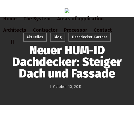
Skip
to
Home
The System
Areas of application
main
content
Architects
Contractor
Processor
Contact
Aktuelles
Blog
Dachdecker-Partner
search
Neuer HUM-ID
Dachdecker: Steiger
Dach und Fassade
October 10, 2017