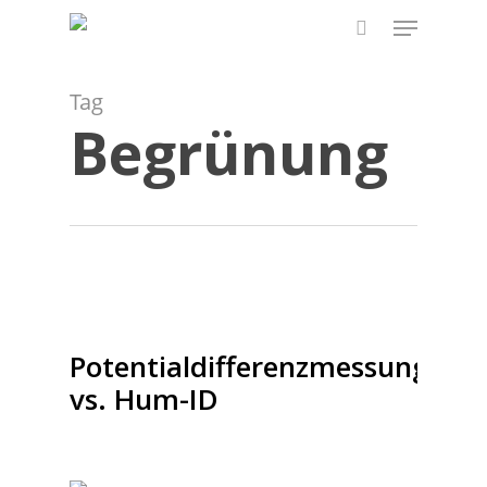
Skip
Menu
to
search
main
content
Tag
Begrünung
Potentialdifferenzmessung
vs. Hum-ID