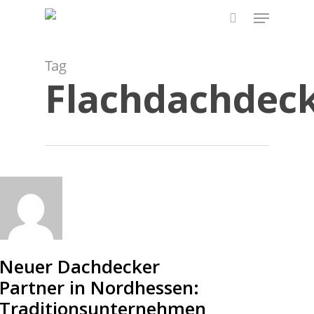
Skip
Menu
to
search
main
content
Tag
Flachdachdec
Neuer Dachdecker
Partner in Nordhessen:
Traditionsunternehmen