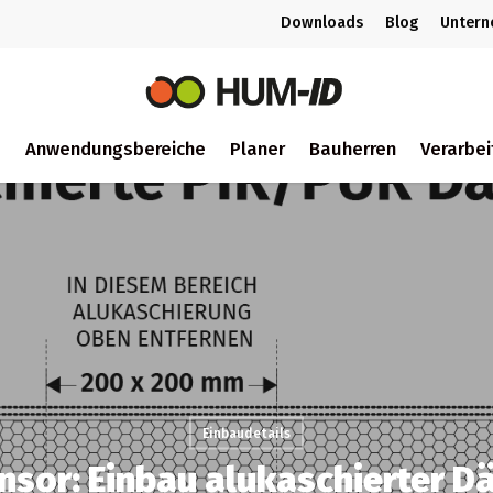
Downloads
Blog
Unter
m
Anwendungsbereiche
Planer
Bauherren
Verarbei
ch
Einbaudetails
nsor: Einbau alukaschierter 