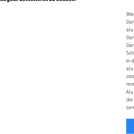
Wie
Däm
alu
Dam
Däm
Sch
in 
alu
obe
min
Alu
die
sen