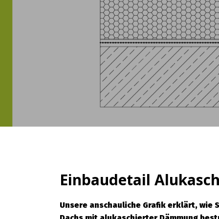
Einbaudetail Alukas
Unsere anschauliche Grafik erklärt, wie
Dachs mit alukaschierter Dämmung best