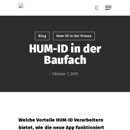
Skip
Menu
to
search
main
content
Blog
Hum-ID in der Presse
HUM-ID in der
Baufach
Oktober 1, 2019
Welche Vorteile HUM-ID Verarbeitern
bietet, wie die neue App funktioniert