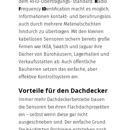
dem RFID-Übertragungs- standard.
R
adio
F
requency
ID
entification macht es möglich,
Informationen kontakt- und berührungslos
auch durch mehrere Materialschichten
hindurch zu übertragen. Mit den kleinen
kabellosen Sensoren sichern bereits große
Firmen wie IKEA, Swatch und Jaguar ihre
Dächer von Bürohäusern, Lagerhallen und
Verkaufsstätten ab. Auch öffentliche
Bauherren setzen das einfache, aber
effektive Kontrollsystem ein.
Vorteile für den Dachdecker
Immer mehr Dachdeckerbetriebe bauen
die Sensoren bei ihren Flachdachprojekten
ein – selbst wenn diese gar nicht
ausgeschrieben sind. Der einfache Grund:
Die häufigsten Probleme entstehen noch