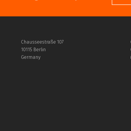
Chausseestraße 107
10115 Berlin
verfahren im Vergleich
Germany