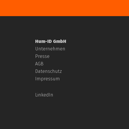
Hum-ID GmbH
Unternehmen
zur Übersicht “Mess
Presse
AGB
Datenschutz
Read More
Impressum
LinkedIn