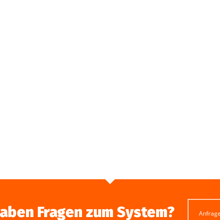
lationsverfahren vs. Hum-ID
haben Fragen zum System?
Anfrag