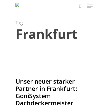
Skip
Menu
to
search
main
content
Tag
Frankfurt
Unser neuer starker
Partner in Frankfurt:
GoniSystem
Dachdeckermeister