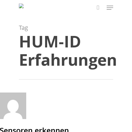
Skip
Menu
to
search
main
content
Tag
HUM-ID
Erfahrungen
Sensoren erkennen