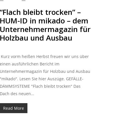
“Flach bleibt trocken” –
HUM-ID in mikado – dem
Unternehmermagazin für
Holzbau und Ausbau
Kurz vorm heißen Herbst freuen wir uns über
einen ausführlichen Bericht im
Unternehmermagazin für Holzbau und Ausbau
"mikado". Lesen Sie hier Auszüge. GEFÄLLE-
DÄMMSYSTEME "Flach bleibt trocken" Das
Dach des neuen...
Read More