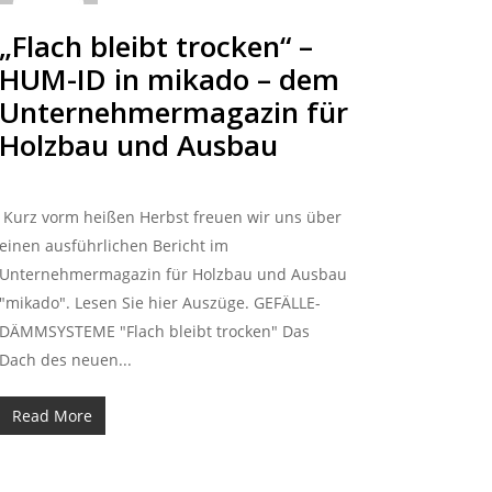
„Flach bleibt trocken“ –
HUM-ID in mikado – dem
Unternehmermagazin für
Holzbau und Ausbau
Kurz vorm heißen Herbst freuen wir uns über
einen ausführlichen Bericht im
Unternehmermagazin für Holzbau und Ausbau
"mikado". Lesen Sie hier Auszüge. GEFÄLLE-
DÄMMSYSTEME "Flach bleibt trocken" Das
Dach des neuen...
Read More