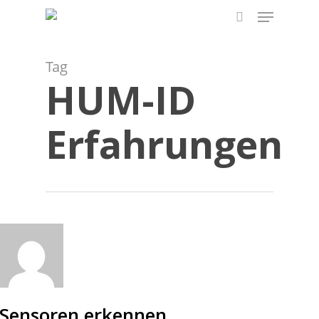
Menu
Skip
to
search
main
content
Tag
HUM-ID
Erfahrungen
Sensoren erkennen