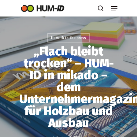
Skip
Menu
to
search
main
content
Hum-ID in the press
„Flach bleibt
trocken“ – HUM-
ID in mikado –
dem
Unternehmermagazi
für Holzbau und
Ausbau