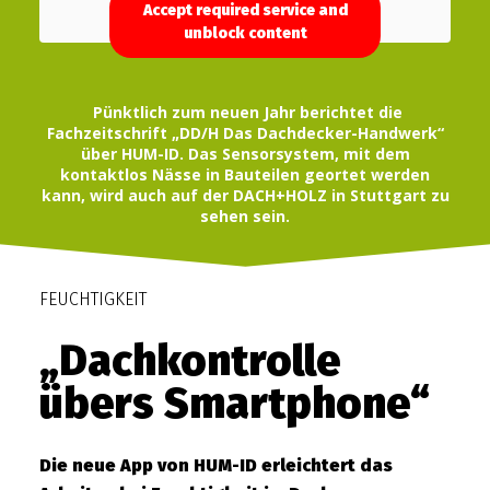
Accept required service and
unblock content
Pünktlich zum neuen Jahr berichtet die
Fachzeitschrift „DD/H Das Dachdecker-Handwerk“
über HUM-ID. Das Sensorsystem, mit dem
kontaktlos Nässe in Bauteilen geortet werden
kann, wird auch auf der DACH+HOLZ in Stuttgart zu
sehen sein.
FEUCHTIGKEIT
„Dachkontrolle
übers Smartphone“
Die neue App von HUM-ID erleichtert das