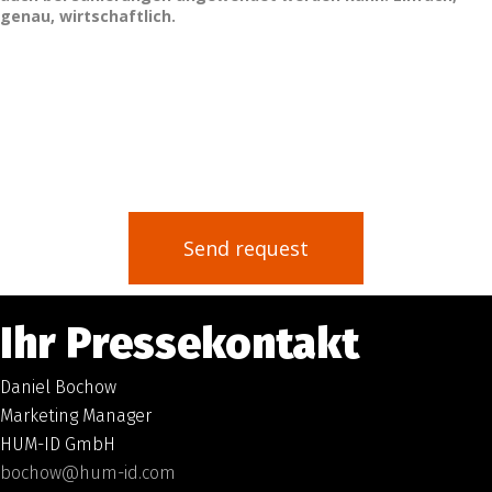
genau, wirtschaftlich.
Send request
Ihr Pressekontakt
Daniel Bochow
Marketing Manager
HUM-ID GmbH
bochow@hum-id.com