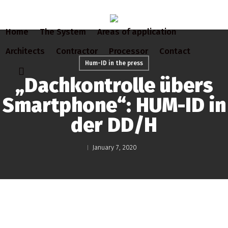
Skip
to
Home
The System
Areas of application
main
content
Architects
Contractor
Processor
Contact
Hum-ID in the press
search
„Dachkontrolle übers
Smartphone“: HUM-ID in
der DD/H
January 7, 2020