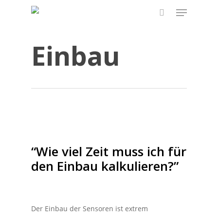
Skip
Menu
to
search
main
Einbau
content
“Wie viel Zeit muss ich für
den Einbau kalkulieren?”
Der Einbau der Sensoren ist extrem