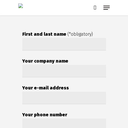
Skip
Menu
to
search
main
content
First and last name
(*obligatory)
Your company name
Your e-mail address
Your phone number