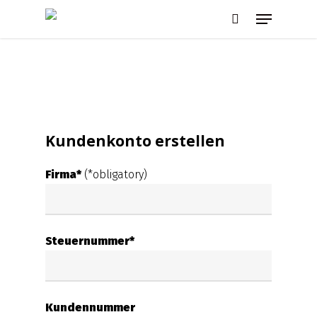
Skip
Menu
to
search
main
content
Kundenkonto erstellen
Firma*
(*obligatory)
Steuernummer*
Kundennummer