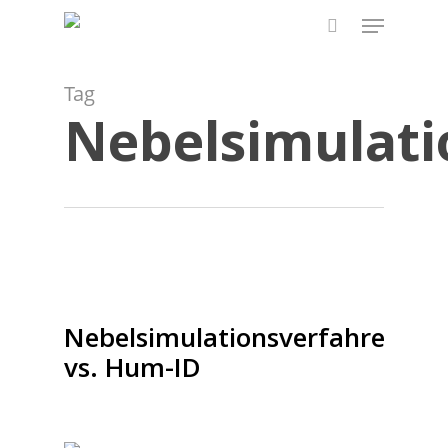
Skip
Menu
to
search
main
content
Tag
Nebelsimulati
Nebelsimulationsverfahren
vs. Hum-ID