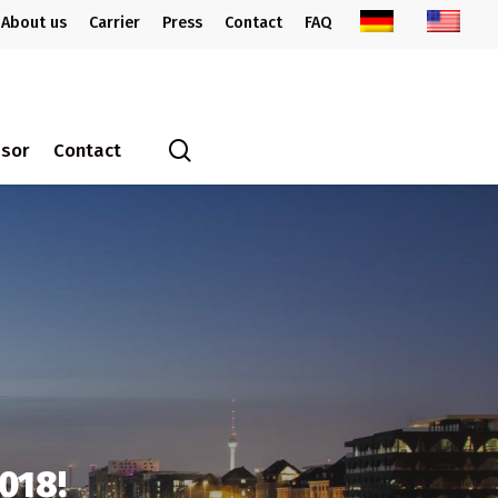
About us
Carrier
Press
Contact
FAQ
search
ssor
Contact
018!