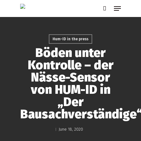
Skip
Menu
to
search
main
content
Hum-ID in the press
Böden unter
Kontrolle – der
Nässe-Sensor
von HUM-ID in
„Der
Bausachverständige
June 18, 2020