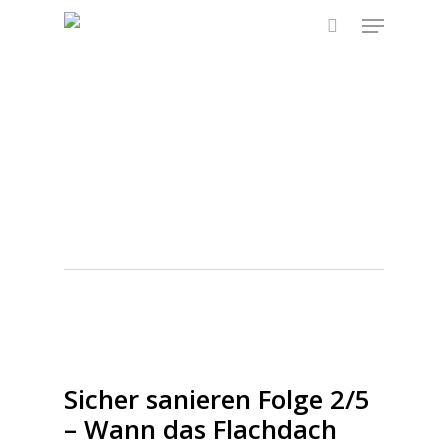
Skip
Menu
to
search
main
content
Tag
Abdichtungsb
Nähte
Sicher sanieren Folge 2/5
– Wann das Flachdach