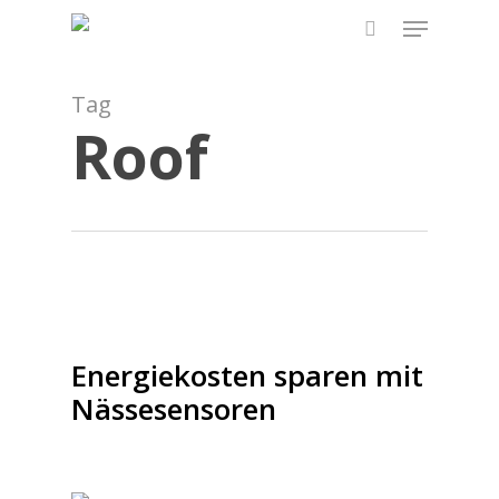
Skip
Menu
to
search
main
content
Tag
Roof
Energiekosten sparen mit
Nässesensoren