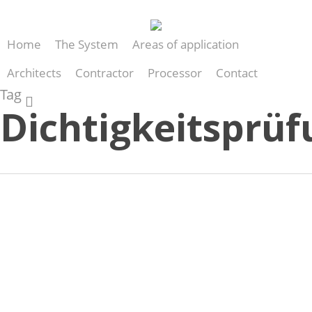
Skip
to
Home
The System
Areas of application
main
content
Architects
Contractor
Processor
Contact
Tag
search
Dichtigkeitsprüf