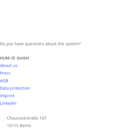
Hum-ID in der Dach
und Holzbau
Do you have questions about the system?
Send request
HUM-ID GmbH
Nach dem ausführlichen Vergleich
About us
unterschiedlicher Dachkontrollsysteme
Press
in der Ausgabe 6/2014 und der
AGB
ausführlichen Vorstellung von Hum-ID
Data protection
als intelligentes Frühwarnsystem im
Imprint
Dezember letzten Jahres, beschäftigt
LinkedIn
sich die Dach und Holzbau im…
Chausseestraße 107
10115 Berlin
Read More