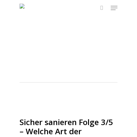
Skip
Menu
to
search
main
content
Tag
durchfeuchtet
Wärmedämm
Sicher sanieren Folge 3/5
– Welche Art der