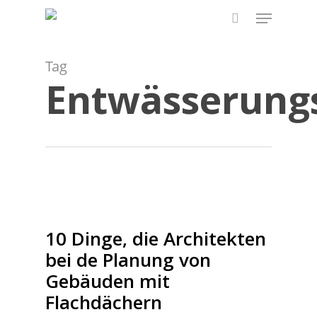
Skip
Menu
to
search
main
content
Tag
Entwässerung
10 Dinge, die Architekten
bei de Planung von
Gebäuden mit
Flachdächern