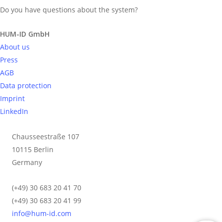
Nachträglicher Einbau –
Do you have questions about the system?
Send request
Leckageüberwachung bei
Estrich
HUM-ID GmbH
About us
Press
Bodenlose Kontrolle Leckage bei Estrich
AGB
kontrollieren Serie: Nachträglicher Nässeschutz
Data protection
HUM-ID hat in den letzten 10 Jahren Standards
Imprint
gesetzt im Bereich Bauwerkskontrolle. Die
LinkedIn
kostengünstige, praktische Lösung zur dauerhaften
Kontrolle von Leckagen...
Chausseestraße 107
10115 Berlin
Read More
Germany
(+49) 30 683 20 41 70
(+49) 30 683 20 41 99
info@hum-id.com