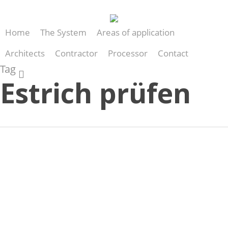
Skip
to
Home
The System
Areas of application
main
content
Architects
Contractor
Processor
Contact
Tag
search
Estrich prüfen