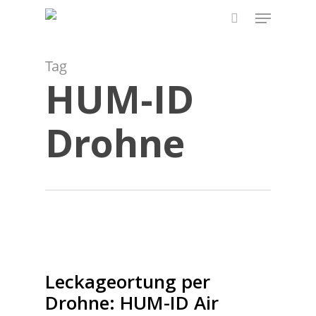
Skip
Menu
to
search
main
content
Tag
HUM-ID
Drohne
Leckageortung per
Drohne: HUM-ID Air