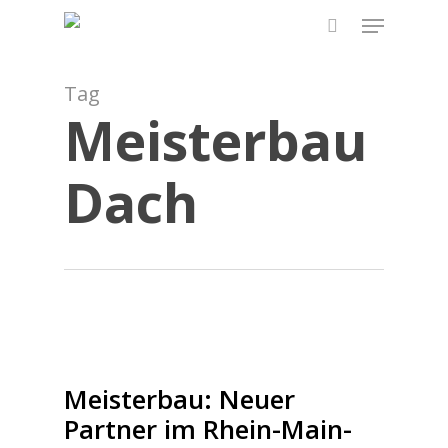
Skip
Menu
to
search
main
content
Tag
Meisterbau
Dach
Meisterbau: Neuer
Partner im Rhein-Main-