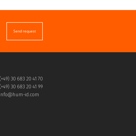
Send request
(+49) 30 683 20 41 70
erlag herausgegebenen Fachzeitschrift „Der
(+49) 30 683 20 41 99
info@hum-id.com