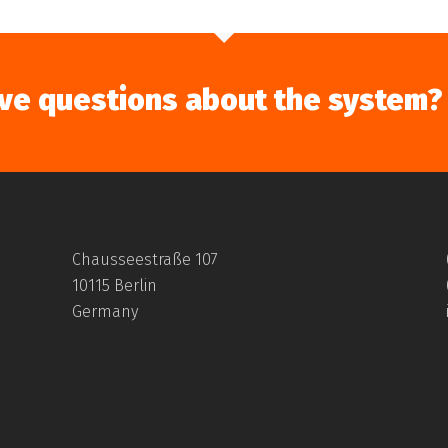
ve questions about the system?
Chausseestraße 107
 für den Bodenbereich ist Thema in der vom Fraunhofer V
10115 Berlin
esen Sie hier Auszüge.
Germany