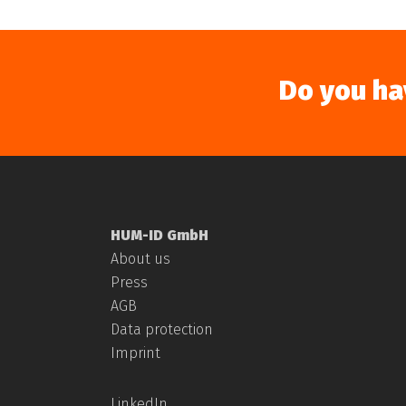
Do you ha
HUM-ID GmbH
Der neue Nässe-Sensor
About us
Bausachverständige“. L
Press
AGB
Data protection
Read More
Imprint
LinkedIn