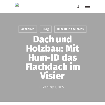
Skip
Menu
to
search
main
content
Aktuelles
Blog
Hum-ID in the press
Dach und
Holzbau: Mit
Hum-ID das
Flachdach im
Visier
February 3, 2015