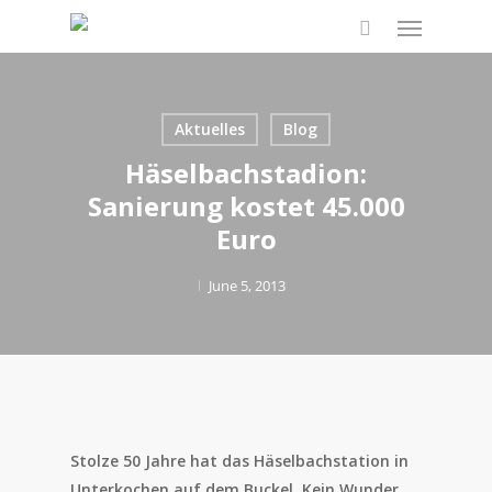
Skip
Menu
to
search
main
content
Aktuelles
Blog
Häselbachstadion:
Sanierung kostet 45.000
Euro
June 5, 2013
Stolze 50 Jahre hat das Häselbachstation in
Unterkochen auf dem Buckel. Kein Wunder,