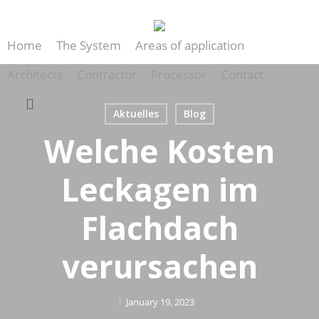
Skip
to
Home
The System
Areas of application
main
content
Architects
Contractor
Processor
Contact
search
Aktuelles
Blog
Welche Kosten
Leckagen im
Flachdach
verursachen
January 19, 2023