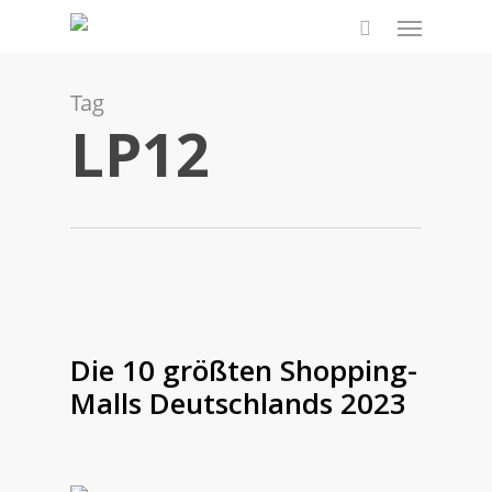
Skip
Menu
to
search
main
content
Tag
LP12
Die 10 größten Shopping-
Malls Deutschlands 2023