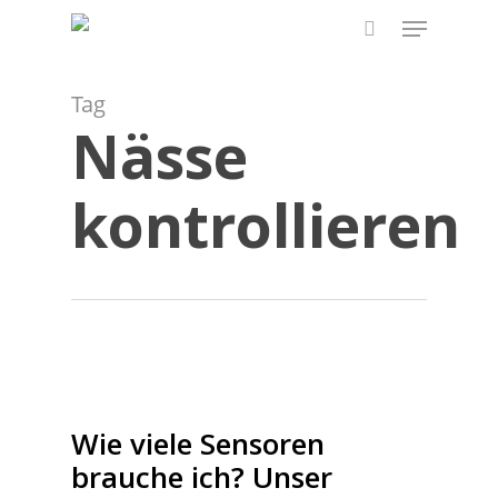
Skip
Menu
to
search
main
content
Tag
Nässe
kontrollieren
Wie viele Sensoren
brauche ich? Unser