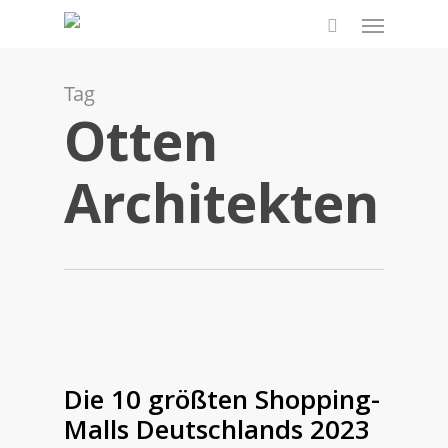
Skip
Menu
to
search
main
content
Tag
Otten
Architekten
Die 10 größten Shopping-
Malls Deutschlands 2023