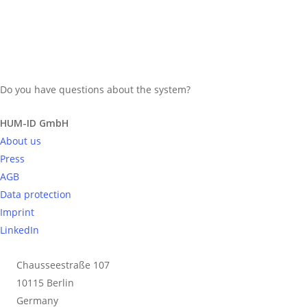
Die 10 größten
Shopping-Malls
Deutschlands 2023
Do you have questions about the system?
Send request
HUM-ID GmbH
About us
Press
Die größten Malls Deutschlands 2023
AGB
nach Retailfläche: Wo gibt es die
Data protection
größten Shoppingcenter in Deutschland
Imprint
wer betreibt sie und wer hat sie
LinkedIn
entworfen? Ein Überblick
Chausseestraße 107
10115 Berlin
Read More
Germany