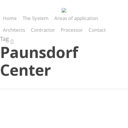
Skip
to
Home
The System
Areas of application
main
content
Architects
Contractor
Processor
Contact
Tag
search
Paunsdorf
Center