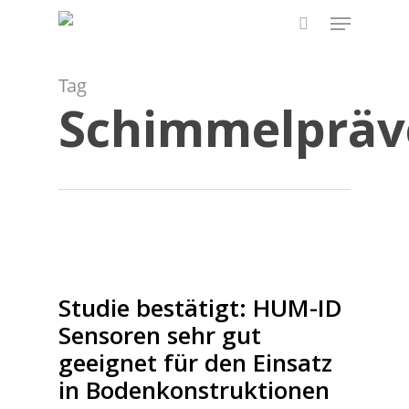
Skip
Menu
to
search
main
content
Tag
Schimmelpräv
Studie bestätigt: HUM-ID
Sensoren sehr gut
geeignet für den Einsatz
in Bodenkonstruktionen