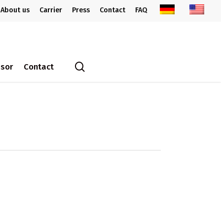
About us
Carrier
Press
Contact
FAQ
search
ssor
Contact