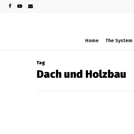
Skip
facebook
youtube
email
to
main
content
Home
The System
See more info in our faq-section
Tag
Dach und Holzbau