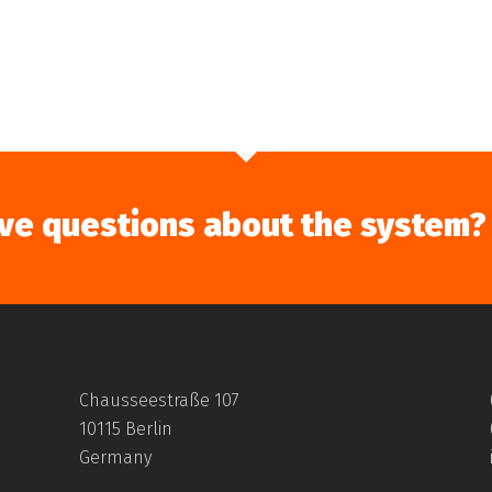
 der Dach + Holzbau
ve questions about the system?
hen Vergleich der Leckortungssysteme für Flachdächer ist in
Chausseestraße 107
10115 Berlin
szug lesen Sie hier: Volle Kontrolle: Dichtigkeitsprüfmethode
Germany