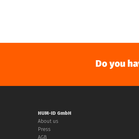
Read More
Hum-ID in
Do you ha
Mit einem ausführlic
HUM-ID GmbH
About us
erschienen. Einen Au
Press
AGB